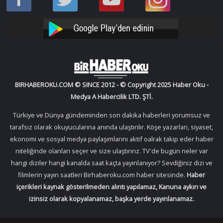
Oku
Oku
Haber
Haber
Facebook
Twitter
Oku
Oku
YouTube
Instagram
BIRHABEROKU.COM © SINCE 2012 - © Copyright 2025 Haber Oku -
Medya A Habercilik LTD. ŞTİ.
Türkiye ve Dünya gündeminden son dakika haberleri yorumsuz ve
tarafsız olarak okuyucularına anında ulaştırılır. Köşe yazarları, siyaset,
ekonomi ve sosyal medya paylaşımlarını aktif oalrak takip eder haber
niteliğinde olanları seçer ve size ulaştırırız. TV'de bugün neler var
hangi diziler hangi kanalda saat kaçta yayınlanıyor? Sevdiğiniz dizi ve
filmlerin yayın saatleri Birhaberoku.com haber sitesinde.
Haber
içerikleri kaynak gösterilmeden alıntı yapılamaz, Kanuna aykırı ve
izinsiz olarak kopyalanamaz, başka yerde yayınlanamaz.