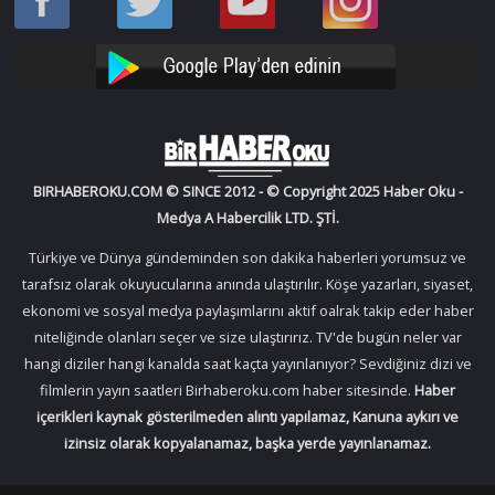
Oku
Oku
Haber
Haber
Facebook
Twitter
Oku
Oku
YouTube
Instagram
BIRHABEROKU.COM © SINCE 2012 - © Copyright 2025 Haber Oku -
Medya A Habercilik LTD. ŞTİ.
Türkiye ve Dünya gündeminden son dakika haberleri yorumsuz ve
tarafsız olarak okuyucularına anında ulaştırılır. Köşe yazarları, siyaset,
ekonomi ve sosyal medya paylaşımlarını aktif oalrak takip eder haber
niteliğinde olanları seçer ve size ulaştırırız. TV'de bugün neler var
hangi diziler hangi kanalda saat kaçta yayınlanıyor? Sevdiğiniz dizi ve
filmlerin yayın saatleri Birhaberoku.com haber sitesinde.
Haber
içerikleri kaynak gösterilmeden alıntı yapılamaz, Kanuna aykırı ve
izinsiz olarak kopyalanamaz, başka yerde yayınlanamaz.