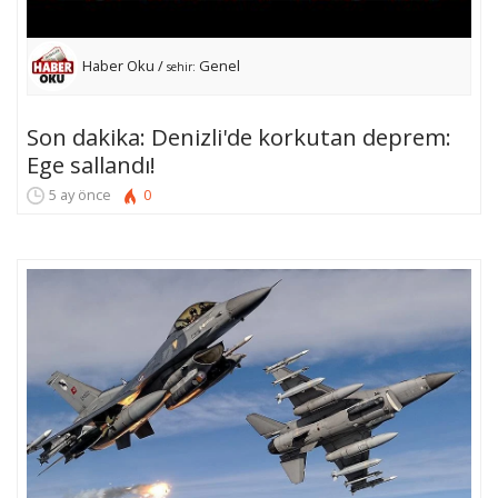
Haber Oku /
Genel
sehir:
Son dakika: Denizli'de korkutan deprem:
Ege sallandı!
5 ay önce
0