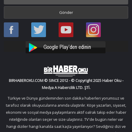
Haber
Haber
Bir
Bir
Oku
Oku
Haber
Haber
Facebook
Twitter
Oku
Oku
YouTube
Instagram
BIRHABEROKU.COM © SINCE 2012 - © Copyright 2025 Haber Oku -
Medya A Habercilik LTD. ŞTİ.
Türkiye ve Dünya gündeminden son dakika haberleri yorumsuz ve
tarafsız olarak okuyucularına anında ulaştırılır. Köşe yazarları, siyaset,
ekonomi ve sosyal medya paylaşımlarını aktif oalrak takip eder haber
niteliğinde olanları seçer ve size ulaştırırız. TV'de bugün neler var
hangi diziler hangi kanalda saat kaçta yayınlanıyor? Sevdiğiniz dizi ve