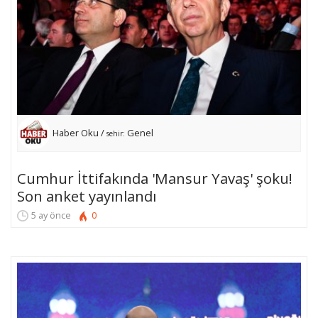
Haber Oku /
Genel
sehir:
Cumhur İttifakında 'Mansur Yavaş' şoku!
Son anket yayınlandı
5 ay önce
0