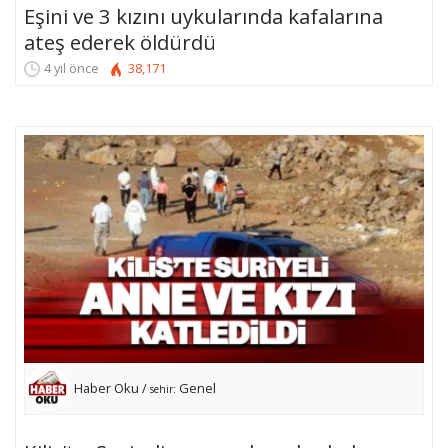
Eşini ve 3 kızını uykularında kafalarına
ateş ederek öldürdü
4 yıl önce
38,171
Haber Oku /
Genel
sehir: