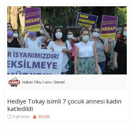
Haber Oku /
Genel
sehir:
Hediye Tokay isimli 7 çocuk annesi kadın
katledildi
5 yıl önce
50,502