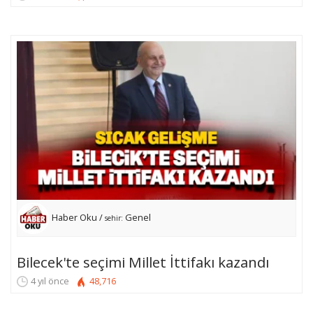
Haber Oku /
Genel
sehir:
Bilecek'te seçimi Millet İttifakı kazandı
4 yıl önce
48,716