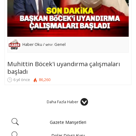
Haber Oku /
Genel
sehir:
Muhittin Böcek'i uyandırma çalışmaları
başladı
6 yıl önce
86,260
Daha Fazla Haber
Gazete Manşetleri
Dolar Döviz Kuru