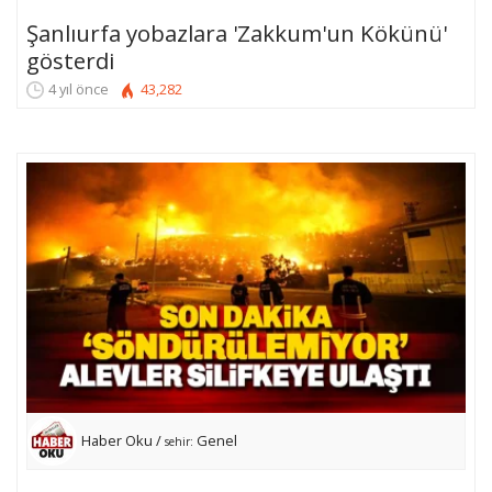
Şanlıurfa yobazlara 'Zakkum'un Kökünü'
gösterdi
4 yıl önce
43,282
Haber Oku /
Genel
sehir: