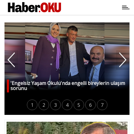
'Engelsiz Yaşam Okulu'nda engelli bireylerin ulaşım
sorunu
1
2
3
4
5
6
7