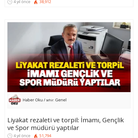
4 yıl önce
38,912
Haber Oku /
Genel
sehir:
Liyakat rezaleti ve torpil: İmamı, Gençlik
ve Spor müdürü yaptılar
4 yıl önce
51,794