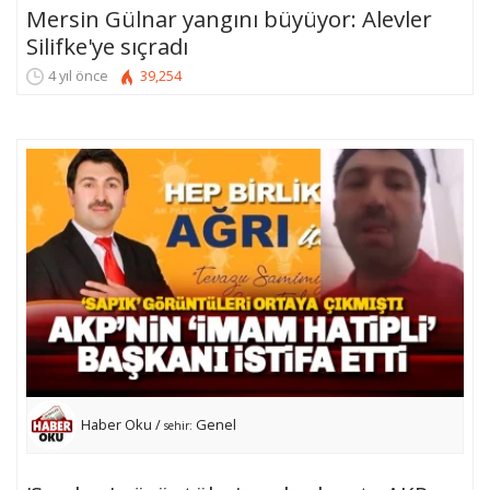
Mersin Gülnar yangını büyüyor: Alevler
Silifke'ye sıçradı
4 yıl önce
39,254
Haber Oku /
Genel
sehir: