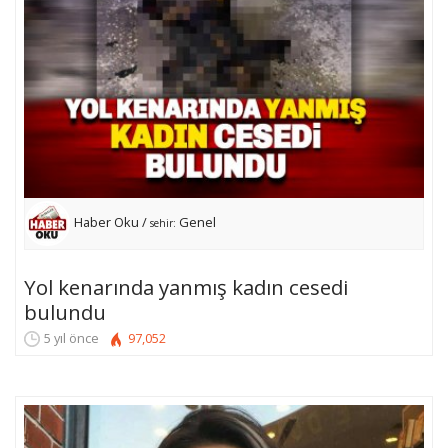
Haber Oku /
Genel
sehir:
Yol kenarında yanmış kadın cesedi
bulundu
5 yıl önce
97,052