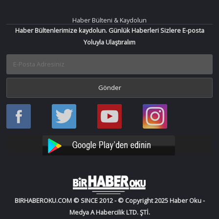
Haber Bülteni & Kaydolun
Haber Bültenlerimize kaydolun. Günlük Haberleri Sizlere E-posta
Yoluyla Ulaştıralım
Haber
Haber
Bir
Bir
Oku
Oku
Haber
Haber
Facebook
Twitter
Oku
Oku
YouTube
Instagram
BIRHABEROKU.COM © SINCE 2012 - © Copyright 2025 Haber Oku -
Medya A Habercilik LTD. ŞTİ.