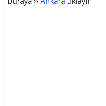
buraya ››
Ankara
tıklayın