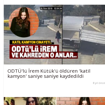
ODTÜ'lü İrem Kütük'ü öldüren 'katil
kamyon' saniye saniye kaydedildi
8 yıl önce