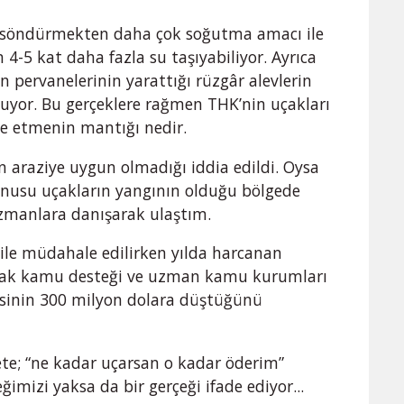
r söndürmekten daha çok soğutma amacı ile
n 4-5 kat daha fazla su taşıyabiliyor. Ayrıca
 pervanelerinin yarattığı rüzgâr alevlerin
yor. Bu gerçeklere rağmen THK’nin uçakları
le etmenin mantığı nedir.
n araziye uygun olmadığı iddia edildi. Oysa
usu uçakların yangının olduğu bölgede
 uzmanlara danışarak ulaştım.
ile müdahale edilirken yılda harcanan
ncak kamu desteği ve uzman kamu kurumları
esinin 300 milyon dolara düştüğünü
e; “ne kadar uçarsan o kadar öderim”
ğimizi yaksa da bir gerçeği ifade ediyor...