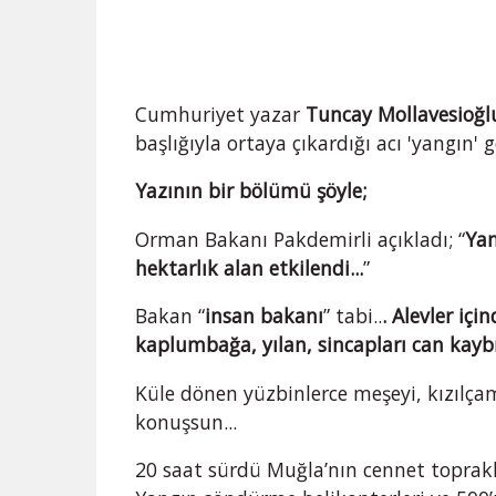
Cumhuriyet yazar
Tuncay Mollavesioğl
başlığıyla ortaya çıkardığı acı 'yangın' g
Yazının bir bölümü şöyle;
Orman Bakanı Pakdemirli açıkladı; “
Yan
hektarlık alan etkilendi...
”
Bakan “
insan bakanı
” tabi..
. Alevler içi
kaplumbağa, yılan, sincapları can kay
Küle dönen yüzbinlerce meşeyi, kızılçam
konuşsun...
20 saat sürdü Muğla’nın cennet toprakl