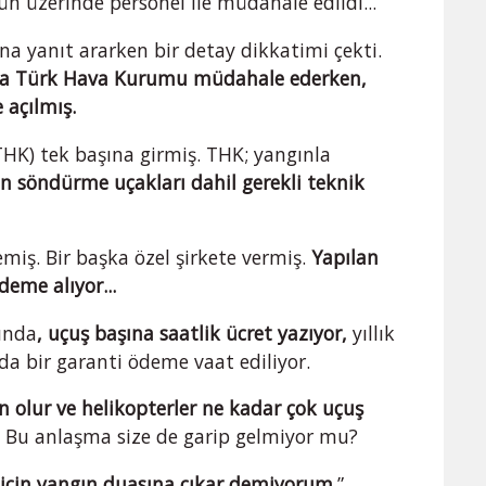
ün üzerinde personel ile müdahale edildi...
na yanıt ararken bir detay dikkatimi çekti.
nca Türk Hava Kurumu müdahale ederken,
 açılmış.
HK) tek başına girmiş. THK; yangınla
n söndürme uçakları dahil gerekli teknik
.
miş. Bir başka özel şirkete vermiş.
Yapılan
deme alıyor...
ında
, uçuş başına saatlik ücret yazıyor,
yıllık
da bir garanti ödeme vaat ediliyor.
n olur ve helikopterler ne kadar çok uçuş
.. Bu anlaşma size de garip gelmiyor mu?
 için yangın duasına çıkar demiyorum.
”