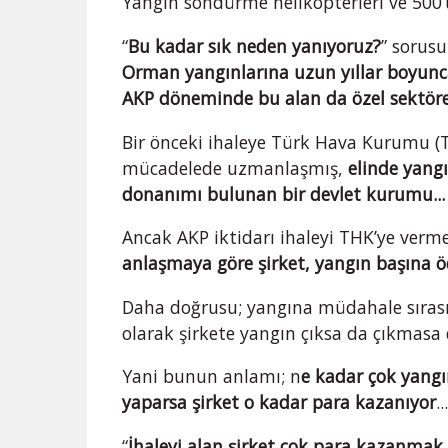
Yangın söndürme helikopterleri ve 500’
“
Bu kadar sık neden yanıyoruz?
” sorusu
Orman yangınlarına uzun yıllar boyu
AKP döneminde bu alan da özel sektöre
Bir önceki ihaleye Türk Hava Kurumu (T
mücadelede uzmanlaşmış,
elinde yangı
donanımı bulunan bir devlet kurumu..
Ancak AKP iktidarı ihaleyi THK’ye verme
anlaşmaya göre şirket, yangın başına ö
Daha doğrusu; yangına müdahale sıras
olarak şirkete yangın çıksa da çıkmasa 
Yani bunun anlamı; n
e kadar çok yangı
yaparsa şirket o kadar para kazanıyor
.
“
İhaleyi alan şirket çok para kazanmak