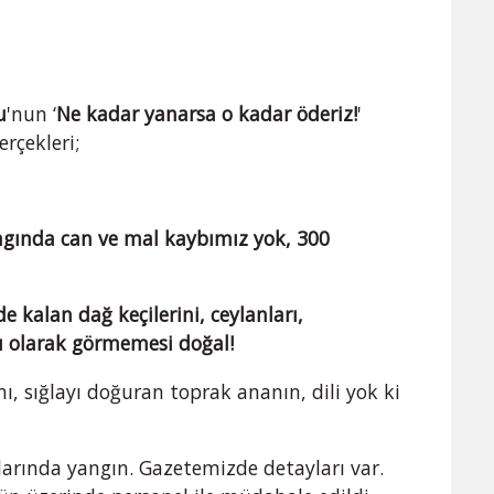
u
'nun ‘
Ne kadar yanarsa o kadar öderiz!
'
erçekleri;
gında can ve mal kaybımız yok, 300
nde kalan dağ keçilerini, ceylanları,
bı olarak görmemesi doğal!
ı, sığlayı doğuran toprak ananın, dili yok ki
arında yangın. Gazetemizde detayları var.