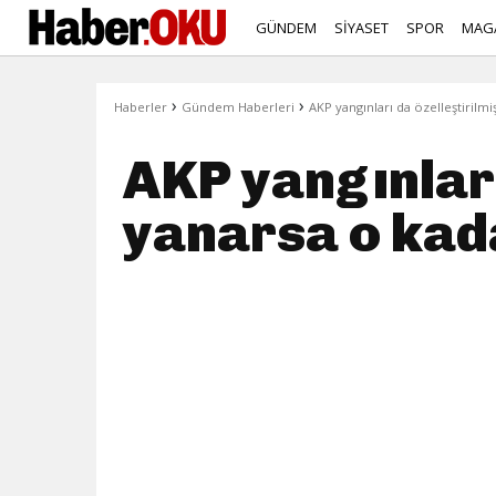
GÜNDEM
SİYASET
SPOR
MAG
›
›
Haberler
Gündem Haberleri
AKP yangınları da özelleştirilm
AKP yangınları
yanarsa o kad