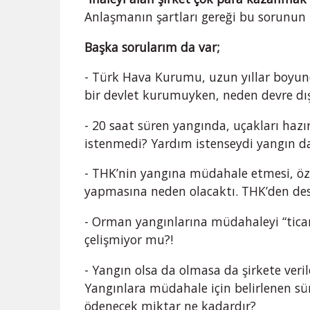
Anlaşmanın şartları gereği bu sorunun i
Başka sorularım da var;
- Türk Hava Kurumu, uzun yıllar boyu
bir devlet kurumuyken, neden devre dış
- 20 saat süren yangında, uçakları haz
istenmedi? Yardım istenseydi yangın d
- THK’nin yangına müdahale etmesi, öze
yapmasına neden olacaktı. THK’den des
- Orman yangınlarına müdahaleyi “ticari
çelişmiyor mu?!
- Yangın olsa da olmasa da şirkete veril
Yangınlara müdahale için belirlenen sür
ödenecek miktar ne kadardır?