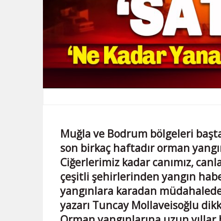
Muğla ve Bodrum bölgeleri başt
son birkaç haftadır orman yangın
Ciğerlerimiz kadar canımız, canl
çeşitli şehirlerinden yangın habe
yangınlara karadan müdahalede
yazarı Tuncay Mollaveisoğlu dikka
Orman yangınlarına uzun yıllar