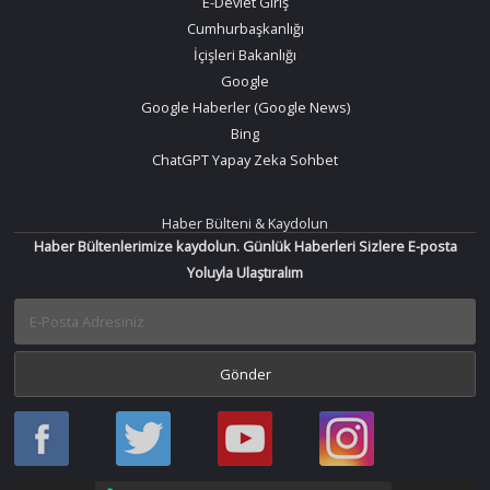
E-Devlet Giriş
Cumhurbaşkanlığı
İçişleri Bakanlığı
Google
Google Haberler (Google News)
Bing
ChatGPT Yapay Zeka Sohbet
Haber Bülteni & Kaydolun
Haber Bültenlerimize kaydolun. Günlük Haberleri Sizlere E-posta
Yoluyla Ulaştıralım
Haber
Haber
Bir
Bir
Oku
Oku
Haber
Haber
Facebook
Twitter
Oku
Oku