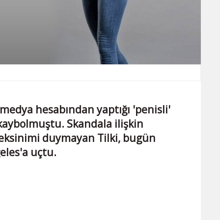
l medya hesabından yaptığı 'penisli'
aybolmuştu. Skandala ilişkin
reksinimi duymayan Tilki, bugün
geles'a uçtu.