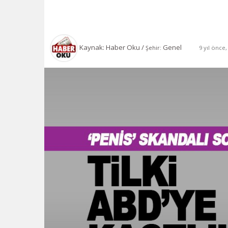
Kaynak: Haber Oku /
Genel
9 yıl önce
Şehir: