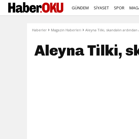
GÜNDEM
SİYASET
SPOR
MAG
›
›
Haberler
Magazin Haberleri
Aleyna Tilki, skandalın ardından 
Aleyna Tilki, 