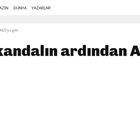
AZİN
DÜNYA
YAZARLAR
ABD'ye gitti
skandalın ardından A