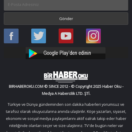
Haber
Haber
Bir
Bir
Oku
Oku
Haber
Haber
Facebook
Twitter
Oku
Oku
YouTube
Instagram
BIRHABEROKU.COM © SINCE 2012 - © Copyright 2025 Haber Oku -
Medya A Habercilik LTD. ŞTİ.
Türkiye ve Dünya gündeminden son dakika haberleri yorumsuz ve
tarafsız olarak okuyucularına anında ulaştırılır. Köşe yazarları, siyaset,
ekonomi ve sosyal medya paylaşımlarını aktif oalrak takip eder haber
niteliğinde olanları seçer ve size ulaştırırız. TV'de bugün neler var