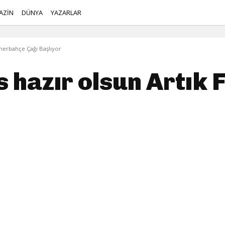
AZİN
DÜNYA
YAZARLAR
enerbahçe Çağı Başlıyor
s hazır olsun Artık