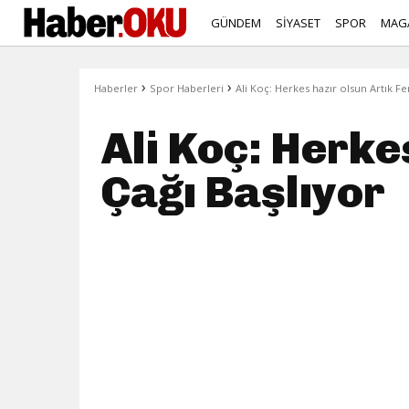
GÜNDEM
SİYASET
SPOR
MAG
›
›
Haberler
Spor Haberleri
Ali Koç: Herkes hazır olsun Artık F
Ali Koç: Herke
Çağı Başlıyor