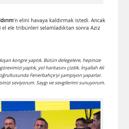
ldırım
'n elini havaya kaldırmak istedi. Ancak
i el ele tribünleri selamladıktan sonra Aziz
akışan kongre yaptık. Bütün delegelere, hepinize
evimizi yaptık, yol haritasını çizdik. İnşallah Ali
 doğrultusunda Fenerbahçe'yi şampiyon yaparlar.
epinizi seviyorum. Saygı ve sevgilerimi sunuyorum.