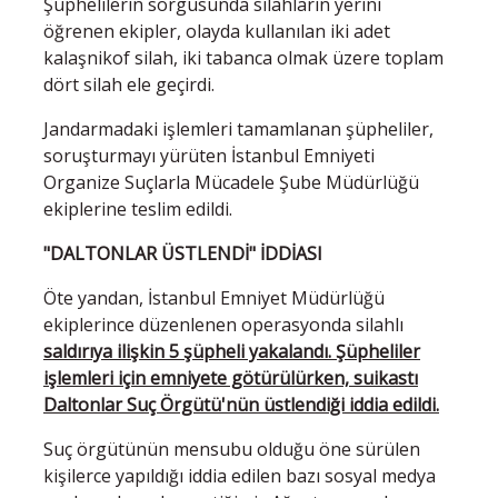
Şüphelilerin sorgusunda silahların yerini
öğrenen ekipler, olayda kullanılan iki adet
kalaşnikof silah, iki tabanca olmak üzere toplam
dört silah ele geçirdi.
Jandarmadaki işlemleri tamamlanan şüpheliler,
soruşturmayı yürüten İstanbul Emniyeti
Organize Suçlarla Mücadele Şube Müdürlüğü
ekiplerine teslim edildi.
"DALTONLAR ÜSTLENDİ" İDDİASI
Öte yandan, İstanbul Emniyet Müdürlüğü
ekiplerince düzenlenen operasyonda silahlı
saldırıya ilişkin 5 şüpheli yakalandı. Şüpheliler
işlemleri için emniyete götürülürken, suikastı
Daltonlar Suç Örgütü'nün üstlendiği iddia edildi.
Suç örgütünün mensubu olduğu öne sürülen
kişilerce yapıldığı iddia edilen bazı sosyal medya