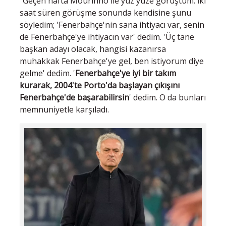
"Geçen hafta Mourinho ile yüz yüze görüştüm. İki
saat süren görüşme sonunda kendisine şunu
söyledim; 'Fenerbahçe'nin sana ihtiyacı var, senin
de Fenerbahçe'ye ihtiyacın var' dedim. 'Üç tane
başkan adayı olacak, hangisi kazanırsa
muhakkak Fenerbahçe'ye gel, ben istiyorum diye
gelme' dedim. '
Fenerbahçe'ye iyi bir takım
kurarak, 2004'te Porto'da başlayan çıkışını
Fenerbahçe'de başarabilirsin
' dedim. O da bunları
memnuniyetle karşıladı.