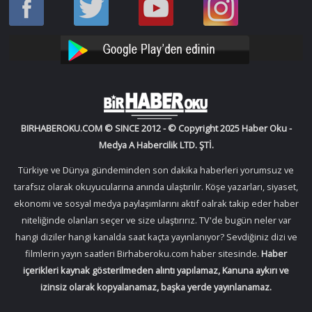
Oku
Oku
Haber
Haber
Facebook
Twitter
Oku
Oku
YouTube
Instagram
BIRHABEROKU.COM © SINCE 2012 - © Copyright 2025 Haber Oku -
Medya A Habercilik LTD. ŞTİ.
Türkiye ve Dünya gündeminden son dakika haberleri yorumsuz ve
tarafsız olarak okuyucularına anında ulaştırılır. Köşe yazarları, siyaset,
ekonomi ve sosyal medya paylaşımlarını aktif oalrak takip eder haber
niteliğinde olanları seçer ve size ulaştırırız. TV'de bugün neler var
hangi diziler hangi kanalda saat kaçta yayınlanıyor? Sevdiğiniz dizi ve
filmlerin yayın saatleri Birhaberoku.com haber sitesinde.
Haber
içerikleri kaynak gösterilmeden alıntı yapılamaz, Kanuna aykırı ve
izinsiz olarak kopyalanamaz, başka yerde yayınlanamaz.