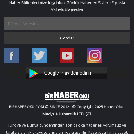
Haber Bültenlerimize kaydolun. Günlük Haberleri Sizlere E-posta
Yoluyla Ulaştıralım
Haber
Haber
Bir
Bir
Oku
Oku
Haber
Haber
Facebook
Twitter
Oku
Oku
YouTube
Instagram
BIRHABEROKU.COM © SINCE 2012 - © Copyright 2025 Haber Oku -
Medya A Habercilik LTD. ŞTİ.
Türkiye ve Dünya gündeminden son dakika haberleri yorumsuz ve
tarafsız olarak okuyucularına anında ulaştırılır. Köşe yazarları, siyaset,