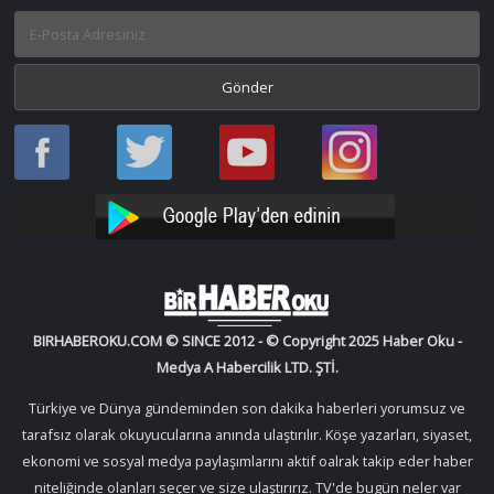
Haber
Haber
Bir
Bir
Oku
Oku
Haber
Haber
Facebook
Twitter
Oku
Oku
YouTube
Instagram
BIRHABEROKU.COM © SINCE 2012 - © Copyright 2025 Haber Oku -
Medya A Habercilik LTD. ŞTİ.
Türkiye ve Dünya gündeminden son dakika haberleri yorumsuz ve
tarafsız olarak okuyucularına anında ulaştırılır. Köşe yazarları, siyaset,
ekonomi ve sosyal medya paylaşımlarını aktif oalrak takip eder haber
niteliğinde olanları seçer ve size ulaştırırız. TV'de bugün neler var