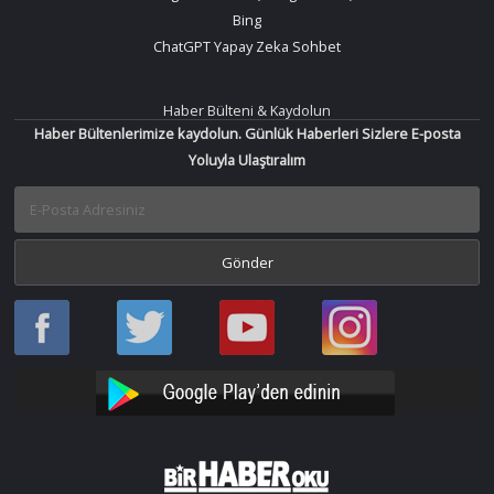
Bing
ChatGPT Yapay Zeka Sohbet
Haber Bülteni & Kaydolun
Haber Bültenlerimize kaydolun. Günlük Haberleri Sizlere E-posta
Yoluyla Ulaştıralım
Haber
Haber
Bir
Bir
Oku
Oku
Haber
Haber
Facebook
Twitter
Oku
Oku
YouTube
Instagram