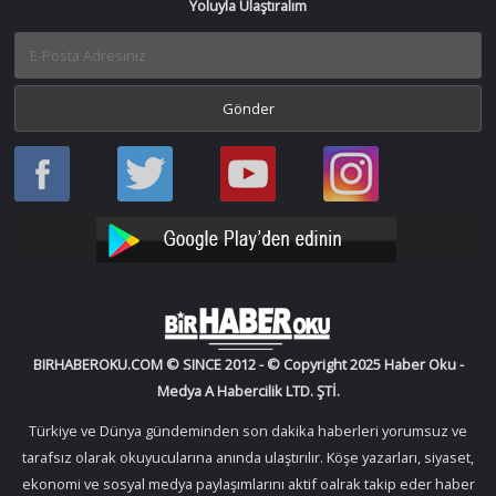
Yoluyla Ulaştıralım
Haber
Haber
Bir
Bir
Oku
Oku
Haber
Haber
Facebook
Twitter
Oku
Oku
YouTube
Instagram
BIRHABEROKU.COM © SINCE 2012 - © Copyright 2025 Haber Oku -
Medya A Habercilik LTD. ŞTİ.
Türkiye ve Dünya gündeminden son dakika haberleri yorumsuz ve
tarafsız olarak okuyucularına anında ulaştırılır. Köşe yazarları, siyaset,
ekonomi ve sosyal medya paylaşımlarını aktif oalrak takip eder haber