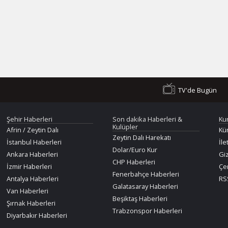
TV'de Bugün
Şehir Haberleri
Son dakika Haberleri &
Ku
Kulüpler
Afrin / Zeytin Dalı
Kü
Zeytin Dalı Harekatı
İstanbul Haberleri
İle
Dolar/Euro Kur
Ankara Haberleri
Giz
CHP Haberleri
İzmir Haberleri
Çer
Fenerbahçe Haberleri
Antalya Haberleri
RSS
Galatasaray Haberleri
Van Haberleri
Beşiktaş Haberleri
Şırnak Haberleri
Trabzonspor Haberleri
Diyarbakır Haberleri