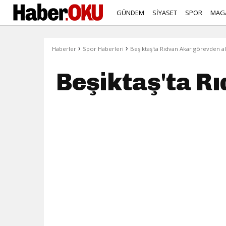
GÜNDEM
SİYASET
SPOR
MAG
›
›
Haberler
Spor Haberleri
Beşiktaş'ta Rıdvan Akar görevden al
Beşiktaş'ta Rı