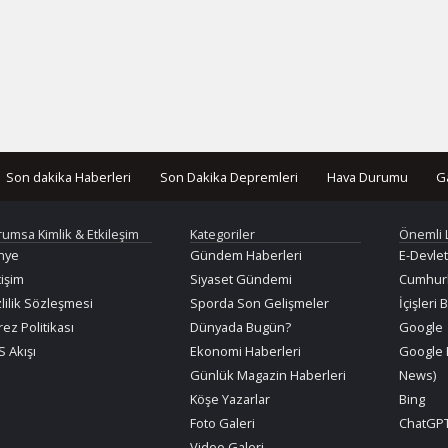
Son dakika Haberleri
Son Dakika Depremleri
Hava Durumu
G
rumsa Kimlik & Etkileşim
Kategoriler
Önemli 
nye
Gündem Haberleri
E-Devlet
tişim
Siyaset Gündemi
Cumhurb
lilik Sözleşmesi
Sporda Son Gelişmeler
İçişleri 
ez Politikası
Dünyada Bugün?
Google
 Akışı
Ekonomi Haberleri
Google 
Günlük Magazin Haberleri
News)
Köşe Yazarlar
Bing
Foto Galeri
ChatGPT
Video Galeri