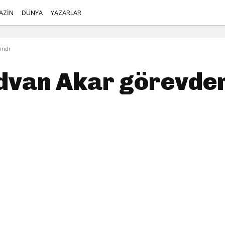
AZİN
DÜNYA
YAZARLAR
ındı
dvan Akar görevden