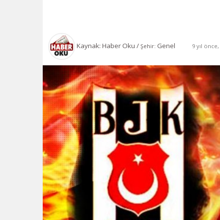
Kaynak: Haber Oku /
Genel
9 yıl önce
Şehir: