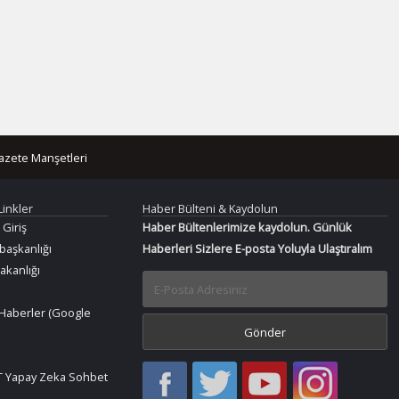
azete Manşetleri
Linkler
Haber Bülteni & Kaydolun
 Giriş
Haber Bültenlerimize kaydolun. Günlük
aşkanlığı
Haberleri Sizlere E-posta Yoluyla Ulaştıralım
Bakanlığı
Haberler (Google
Haber
Haber
Bir
Bir
 Yapay Zeka Sohbet
Oku
Oku
Haber
Haber