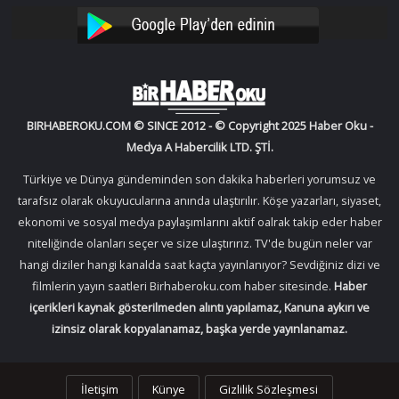
Facebook
Twitter
Oku
Oku
YouTube
Instagram
BIRHABEROKU.COM © SINCE 2012 - © Copyright 2025 Haber Oku -
Medya A Habercilik LTD. ŞTİ.
Türkiye ve Dünya gündeminden son dakika haberleri yorumsuz ve
tarafsız olarak okuyucularına anında ulaştırılır. Köşe yazarları, siyaset,
ekonomi ve sosyal medya paylaşımlarını aktif oalrak takip eder haber
niteliğinde olanları seçer ve size ulaştırırız. TV'de bugün neler var
hangi diziler hangi kanalda saat kaçta yayınlanıyor? Sevdiğiniz dizi ve
filmlerin yayın saatleri Birhaberoku.com haber sitesinde.
Haber
içerikleri kaynak gösterilmeden alıntı yapılamaz, Kanuna aykırı ve
izinsiz olarak kopyalanamaz, başka yerde yayınlanamaz.
İletişim
Künye
Gizlilik Sözleşmesi