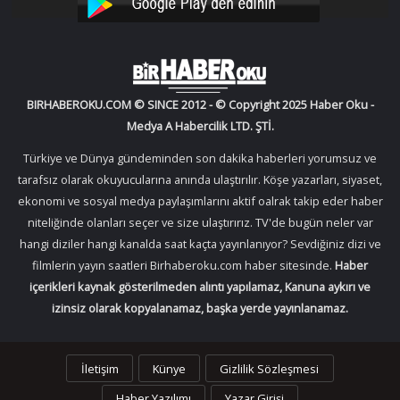
YouTube
Instagram
BIRHABEROKU.COM © SINCE 2012 - © Copyright 2025 Haber Oku -
Medya A Habercilik LTD. ŞTİ.
Türkiye ve Dünya gündeminden son dakika haberleri yorumsuz ve
tarafsız olarak okuyucularına anında ulaştırılır. Köşe yazarları, siyaset,
ekonomi ve sosyal medya paylaşımlarını aktif oalrak takip eder haber
niteliğinde olanları seçer ve size ulaştırırız. TV'de bugün neler var
hangi diziler hangi kanalda saat kaçta yayınlanıyor? Sevdiğiniz dizi ve
filmlerin yayın saatleri Birhaberoku.com haber sitesinde.
Haber
içerikleri kaynak gösterilmeden alıntı yapılamaz, Kanuna aykırı ve
izinsiz olarak kopyalanamaz, başka yerde yayınlanamaz.
İletişim
Künye
Gizlilik Sözleşmesi
Haber Yazılımı
Yazar Girişi