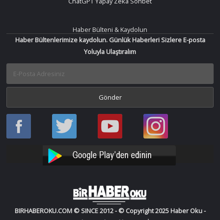
ChatGPT Yapay Zeka Sohbet
Haber Bülteni & Kaydolun
Haber Bültenlerimize kaydolun. Günlük Haberleri Sizlere E-posta
Yoluyla Ulaştıralım
Haber
Haber
Bir
Bir
Oku
Oku
Haber
Haber
Facebook
Twitter
Oku
Oku
YouTube
Instagram
BIRHABEROKU.COM © SINCE 2012 - © Copyright 2025 Haber Oku -