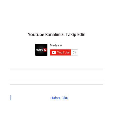
Youtube Kanalımızı Takip Edin
Haber Oku