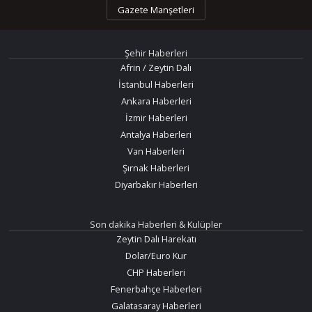
Gazete Manşetleri
Şehir Haberleri
Afrin / Zeytin Dalı
İstanbul Haberleri
Ankara Haberleri
İzmir Haberleri
Antalya Haberleri
Van Haberleri
Şırnak Haberleri
Diyarbakır Haberleri
Son dakika Haberleri & Kulüpler
Zeytin Dalı Harekatı
Dolar/Euro Kur
CHP Haberleri
Fenerbahçe Haberleri
Galatasaray Haberleri