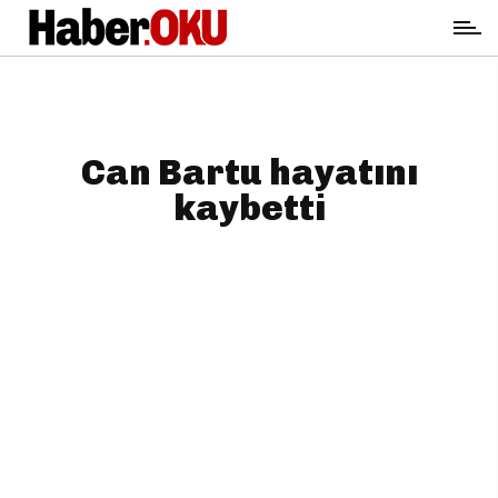
Can Bartu hayatını
kaybetti