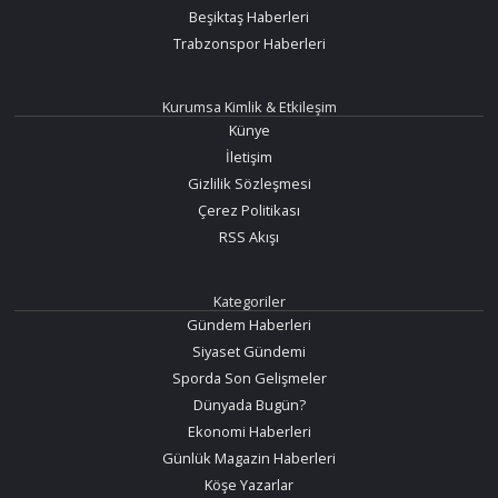
Beşiktaş Haberleri
Trabzonspor Haberleri
Kurumsa Kimlik & Etkileşim
Künye
İletişim
Gizlilik Sözleşmesi
Çerez Politikası
RSS Akışı
Kategoriler
Gündem Haberleri
Siyaset Gündemi
Sporda Son Gelişmeler
Dünyada Bugün?
Ekonomi Haberleri
Günlük Magazin Haberleri
Köşe Yazarlar