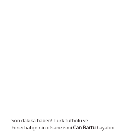
Son dakika haberi! Türk futbolu ve
Fenerbahçe'nin efsane ismi
Can Bartu
hayatını