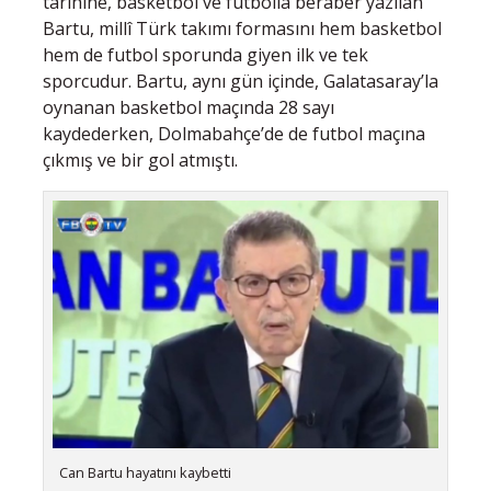
tarihine, basketbol ve futbolla beraber yazılan
Bartu, millî Türk takımı formasını hem basketbol
hem de futbol sporunda giyen ilk ve tek
sporcudur. Bartu, aynı gün içinde, Galatasaray’la
oynanan basketbol maçında 28 sayı
kaydederken, Dolmabahçe’de de futbol maçına
çıkmış ve bir gol atmıştı.
Can Bartu hayatını kaybetti