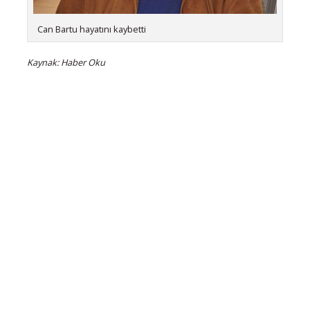
Can Bartu hayatını kaybetti
Kaynak: Haber Oku