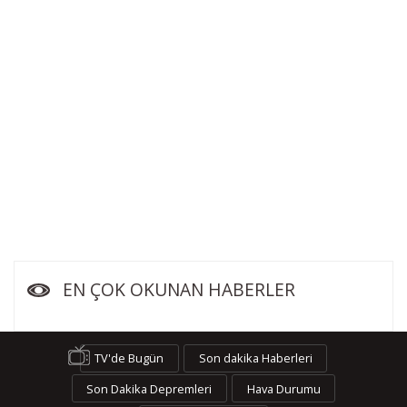
EN ÇOK OKUNAN HABERLER
TV'de Bugün
Son dakika Haberleri
Son Dakika Depremleri
Hava Durumu