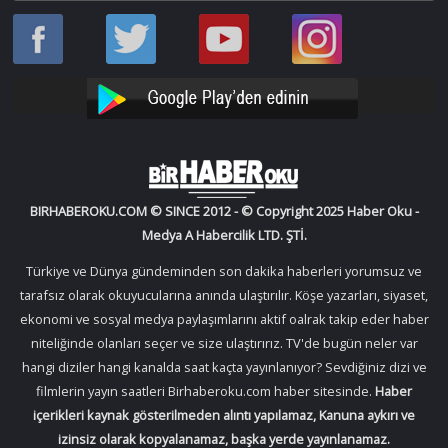
Haber
Haber
Bir
Bir
Oku
Oku
Haber
Haber
Facebook
Twitter
Oku
Oku
YouTube
Instagram
BIRHABEROKU.COM © SINCE 2012 - © Copyright 2025 Haber Oku -
Medya A Habercilik LTD. ŞTİ.
Türkiye ve Dünya gündeminden son dakika haberleri yorumsuz ve
tarafsız olarak okuyucularına anında ulaştırılır. Köşe yazarları, siyaset,
ekonomi ve sosyal medya paylaşımlarını aktif oalrak takip eder haber
niteliğinde olanları seçer ve size ulaştırırız. TV'de bugün neler var
hangi diziler hangi kanalda saat kaçta yayınlanıyor? Sevdiğiniz dizi ve
filmlerin yayın saatleri Birhaberoku.com haber sitesinde.
Haber
içerikleri kaynak gösterilmeden alıntı yapılamaz, Kanuna aykırı ve
izinsiz olarak kopyalanamaz, başka yerde yayınlanamaz.