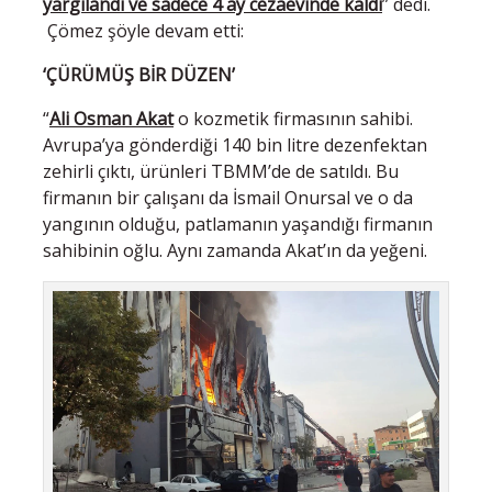
yargılandı ve sadece 4 ay cezaevinde kaldı
” dedi.
Çömez şöyle devam etti:
‘ÇÜRÜMÜŞ BİR DÜZEN’
“
Ali Osman Akat
o kozmetik firmasının sahibi.
Avrupa’ya gönderdiği 140 bin litre dezenfektan
zehirli çıktı, ürünleri TBMM’de de satıldı. Bu
firmanın bir çalışanı da İsmail Onursal ve o da
yangının olduğu, patlamanın yaşandığı firmanın
sahibinin oğlu. Aynı zamanda Akat’ın da yeğeni.