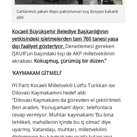
Canlarımızı yakan depo patronunun suç dosyası kabarık
çıktı
Kocaeli Büyükşehir Belediye Başkanlığının
yetkisindeki işletmelerden tam 760 tanesi yasa
dışı faaliyet gösteriyor.
Denetlemesi gereken
İŞKUR’un başındaki kişi de AKP milletvekilinin
akrabası.
Kokuşmuş, çürümüş bir düzen.”
‘KAYMAKAM GİTMELİ’
İYİ Parti Kocaeli Milletvekili Lütfü Türkkan ise
Dilovası Kaymakamını hedef aldı:
“Dilovası Kaymakamı da görevden el çektirilmeli.
Ben aradım, ‘Konuşamam’ diyor, telefonlara
cevap vermiyor. Muhtar kaymakamı ‘Bu bina
tehlikeli, mahallenin içinde bu iş olmaz’ diye
uyarmış. Vatandaşı, muhtarı, milletvekilini
dinlemeyen bu kaymakamı orada tutarsanız