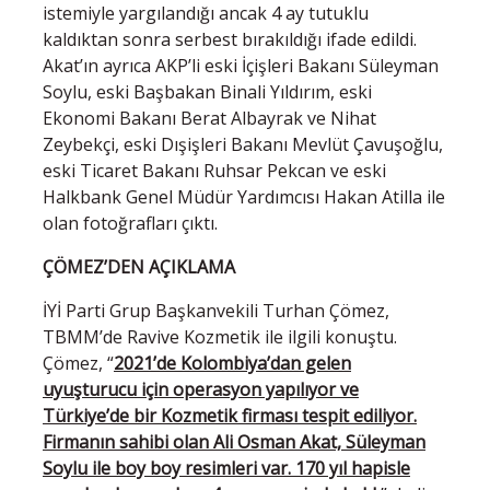
istemiyle yargılandığı ancak 4 ay tutuklu
kaldıktan sonra serbest bırakıldığı ifade edildi.
Akat’ın ayrıca AKP’li eski İçişleri Bakanı Süleyman
Soylu, eski Başbakan Binali Yıldırım, eski
Ekonomi Bakanı Berat Albayrak ve Nihat
Zeybekçi, eski Dışişleri Bakanı Mevlüt Çavuşoğlu,
eski Ticaret Bakanı Ruhsar Pekcan ve eski
Halkbank Genel Müdür Yardımcısı Hakan Atilla ile
olan fotoğrafları çıktı.
ÇÖMEZ’DEN AÇIKLAMA
İYİ Parti Grup Başkanvekili Turhan Çömez,
TBMM’de Ravive Kozmetik ile ilgili konuştu.
Çömez, “
2021’de Kolombiya’dan gelen
uyuşturucu için operasyon yapılıyor ve
Türkiye’de bir Kozmetik firması tespit ediliyor.
Firmanın sahibi olan Ali Osman Akat, Süleyman
Soylu ile boy boy resimleri var. 170 yıl hapisle