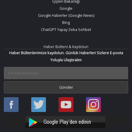
İçişleri Bakanlığı
Google
Google Haberler (Google News)
Bing
ChatGPT Yapay Zeka Sohbet
Haber Bülteni & Kaydolun
Haber Bültenlerimize kaydolun. Günlük Haberleri Sizlere E-posta
Yoluyla Ulaştıralım
Haber
Haber
Bir
Bir
Oku
Oku
Haber
Haber
Facebook
Twitter
Oku
Oku
YouTube
Instagram