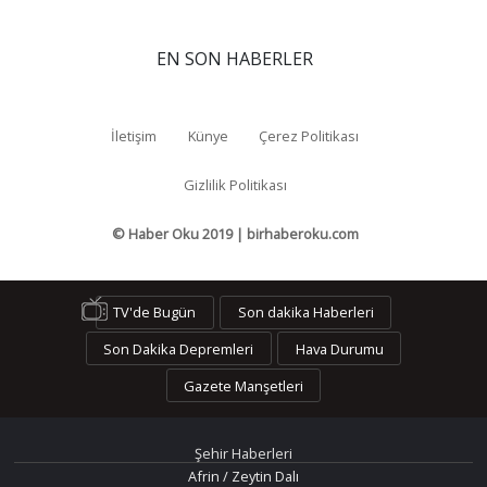
EN SON HABERLER
İletişim
Künye
Çerez Politikası
Gizlilik Politikası
© Haber Oku 2019 | birhaberoku.com
TV'de Bugün
Son dakika Haberleri
Son Dakika Depremleri
Hava Durumu
Gazete Manşetleri
Şehir Haberleri
Afrin / Zeytin Dalı