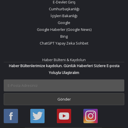
E-Devlet Giriş
Cumhurbaşkanlığı
İçişleri Bakanlığı
Google
Google Haberler (Google News)
Bing
ChatGPT Yapay Zeka Sohbet
Haber Bülteni & Kaydolun
Haber Bültenlerimize kaydolun. Günlük Haberleri Sizlere E-posta
Yoluyla Ulaştıralım
Haber
Haber
Bir
Bir
Oku
Oku
Haber
Haber
Facebook
Twitter
Oku
Oku