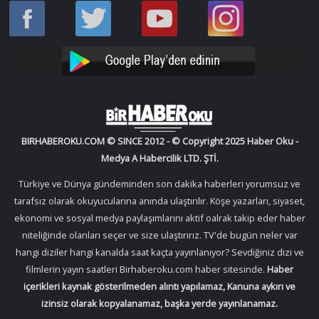
Haber
Haber
Bir
Bir
Oku
Oku
Haber
Haber
Facebook
Twitter
Oku
Oku
YouTube
Instagram
BIRHABEROKU.COM © SINCE 2012 - © Copyright 2025 Haber Oku -
Medya A Habercilik LTD. ŞTİ.
Türkiye ve Dünya gündeminden son dakika haberleri yorumsuz ve
tarafsız olarak okuyucularına anında ulaştırılır. Köşe yazarları, siyaset,
ekonomi ve sosyal medya paylaşımlarını aktif oalrak takip eder haber
niteliğinde olanları seçer ve size ulaştırırız. TV'de bugün neler var
hangi diziler hangi kanalda saat kaçta yayınlanıyor? Sevdiğiniz dizi ve
filmlerin yayın saatleri Birhaberoku.com haber sitesinde.
Haber
içerikleri kaynak gösterilmeden alıntı yapılamaz, Kanuna aykırı ve
izinsiz olarak kopyalanamaz, başka yerde yayınlanamaz.