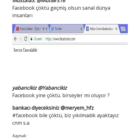
MustafaS. @MutiBrs16
Facebook çöktü geçmiş olsun sanal dünya
insanları
yabancikiz @Yabancikiz
Facebook yine çöktü. birseyler mi oluyor ?
bankacı diyeceksiniz @meryem_hfz
#facebook bile çöktü, biz yıkılmadık ayaktayız
cnm s.a
Kaynak: