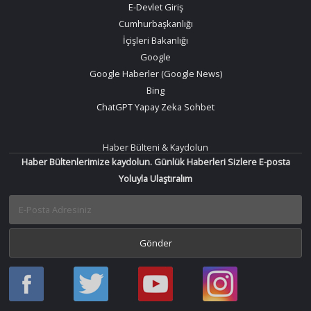
E-Devlet Giriş
Cumhurbaşkanlığı
İçişleri Bakanlığı
Google
Google Haberler (Google News)
Bing
ChatGPT Yapay Zeka Sohbet
Haber Bülteni & Kaydolun
Haber Bültenlerimize kaydolun. Günlük Haberleri Sizlere E-posta
Yoluyla Ulaştıralım
Haber
Haber
Bir
Bir
Oku
Oku
Haber
Haber
Facebook
Twitter
Oku
Oku