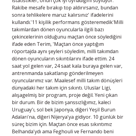
istatistikler, onun çok iyi oynadığını söylüyor.
Rakibe mesafe bırakıp top aldırırsanız, bundan
sonra tehlikelere maruz kalırsınız' ifadelerini
kullandı.'11 kişilik performans gösteremedik'Milli
takımlardan dönen oyuncularla ilgili bazı
çekincelerinin olduğunu maçtan önce söylediğini
ifade eden Terim, 'Maçtan önce yaptığım
röportajda aynı şeyleri söyledim, milli takımdan
dönen oyuncuların sıkıntılarını ifade ettim. 24
saat yol gelen var, 24 saat kala buraya gelen var,
antrenmanda sakatlanıp gönderilmeyen
oyuncularımız var. Maalesef milli takım dönüşleri
dünyadaki her takım için sıkıntı. Uluslar Ligi,
alışagelmiş bir program, proje değil. Yeni çıkan
bir durum. Bir de bizim şanssızlığımız, kaleci
Uruguay'ı, sol bek Japonya, diğeri Yeşil Burun
Adaları'na, diğeri Nijerya'ya gidiyor. 10 günlük bir
süreç bizim için. Maçtan önce esas sıkıntımız
Belhanda'ydı ama Feghouli ve Fernando beni