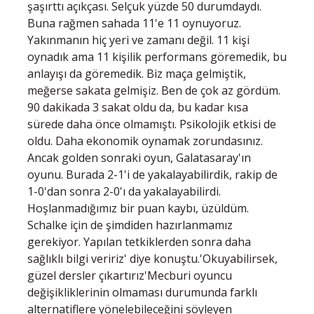
şaşırttı açıkçası. Selçuk yüzde 50 durumdaydı.
Buna rağmen sahada 11'e 11 oynuyoruz.
Yakınmanın hiç yeri ve zamanı değil. 11 kişi
oynadık ama 11 kişilik performans göremedik, bu
anlayışı da göremedik. Biz maça gelmiştik,
meğerse sakata gelmişiz. Ben de çok az gördüm.
90 dakikada 3 sakat oldu da, bu kadar kısa
sürede daha önce olmamıştı. Psikolojik etkisi de
oldu. Daha ekonomik oynamak zorundasınız.
Ancak golden sonraki oyun, Galatasaray'ın
oyunu. Burada 2-1'i de yakalayabilirdik, rakip de
1-0'dan sonra 2-0'ı da yakalayabilirdi.
Hoşlanmadığımız bir puan kaybı, üzüldüm.
Schalke için de şimdiden hazırlanmamız
gerekiyor. Yapılan tetkiklerden sonra daha
sağlıklı bilgi veririz' diye konuştu.'Okuyabilirsek,
güzel dersler çıkartırız'Mecburi oyuncu
değişikliklerinin olmaması durumunda farklı
alternatiflere yönelebileceğini söyleyen