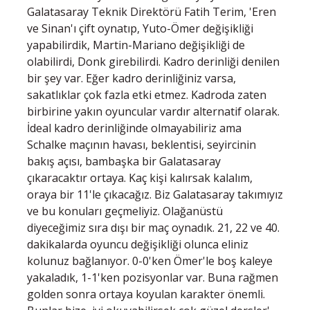
Galatasaray Teknik Direktörü Fatih Terim, 'Eren
ve Sinan'ı çift oynatıp, Yuto-Ömer değişikliği
yapabilirdik, Martin-Mariano değişikliği de
olabilirdi, Donk girebilirdi. Kadro derinliği denilen
bir şey var. Eğer kadro derinliğiniz varsa,
sakatlıklar çok fazla etki etmez. Kadroda zaten
birbirine yakın oyuncular vardır alternatif olarak.
İdeal kadro derinliğinde olmayabiliriz ama
Schalke maçının havası, beklentisi, seyircinin
bakış açısı, bambaşka bir Galatasaray
çıkaracaktır ortaya. Kaç kişi kalırsak kalalım,
oraya bir 11'le çıkacağız. Biz Galatasaray takımıyız
ve bu konuları geçmeliyiz. Olağanüstü
diyeceğimiz sıra dışı bir maç oynadık. 21, 22 ve 40.
dakikalarda oyuncu değişikliği olunca eliniz
kolunuz bağlanıyor. 0-0'ken Ömer'le boş kaleye
yakaladık, 1-1'ken pozisyonlar var. Buna rağmen
golden sonra ortaya koyulan karakter önemli.