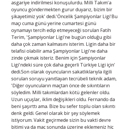
asgariye indirilmesi konuşulurdu. Milli Takım'a
oyuncu göndermekten gurur duyarız, bizim bir
şikayetimiz yok' dedi.'Öncelik Şampiyonlar Ligi'Bu
maçı cuma günü yerine cumartesi günü
oynamayı tercih edip etmeyeceği sorulan Fatih
Terim, 'Şampiyonlar Ligi'ne bugün olduğu gibi
daha çok zaman kalmasını isterim. Ligin daha bir
telafisi olabilir ama Şampiyonlar Ligi'ne daha
zinde çıkmak isteriz. Benim için Şampiyonlar
Ligi'ndeki süre çok daha geçerli Türkiye Ligi için'
dedi.Son olarak oyuncuların sakatlıklarıyla ilgili
sorulan soruyu yanıtlayan tecrübeli teknik adam,
'Diğer oyuncuların maçtan önce de sıkıntıların
söyledim. Milli takımlardan kötü gelenler oldu.
Uzun uçuşlar, iklim değişikleri oldu. Fernando da
beni şaşırttı ama. Bize bu sefer toplu olan sıkıntı
denk geldi. Genel olarak bir şey söylemek
istiyorum. Vakit geçirmede sizin bu vakti devre
bitimi ya da maç sonunda üzerine eklemeniz hiç