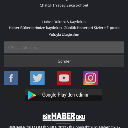
ChatGPT Yapay Zeka Sohbet
Haber Bülteni & Kaydolun
Haber Bültenlerimize kaydolun. Günlük Haberleri Sizlere E-posta
Yoluyla Ulaştıralım
Haber
Haber
Bir
Bir
Oku
Oku
Haber
Haber
Facebook
Twitter
Oku
Oku
YouTube
Instagram
BIRHABEROKU.COM © SINCE 2012 - © Copyright 2025 Haber Oku -