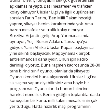
Bunlar bize, iyi okuyabilirsek çok güzel dersler'
açıklamasını yaptı.'Bazı mesafeler ve trafikler
kolay olmuyor'Uluslar Ligi'yle ilgili düşünceleri
sorulan Fatih Terim, 'Ben Milli Takım hocalığı
yaptım, şikayet benim karakterimde yok. Ama
bazen mesafeler ve trafik kolay olmuyor.
Brezilya-Arjantin gelip Arap Yarımadası'nda
oynuyor, Yeşil Burun Adaları, Tanzanya'ya
gidiyor. Yarın Afrika Uluslar Kupası başlayınca
yine sıkıntı başlayacak. Maç oynamak birçok
antrenmandan daha iyidir. Onun için kadro
derinliği diyoruz. Buna rağmen kadrosunda 28-30
tane birinci sınıf oyuncu olanlar da şikayetçi.
Oyuncu kendini buna alıştıracak. Uluslar Ligi'ne
siz saçma sapan diyebilirsiniz ama böyle bir
program var. Oyuncular da bunun bilincinde
hareket etmeliler. Benim gittiğim toplantılarda da
konuşulan bir konu, milli takım mesailerinin çok
yer tuttuğu. Hatta hazırlık maçı programının