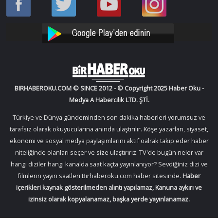
Oku
Oku
Haber
Haber
Facebook
Twitter
Oku
Oku
YouTube
Instagram
BIRHABEROKU.COM © SINCE 2012 - © Copyright 2025 Haber Oku -
Medya A Habercilik LTD. ŞTİ.
Türkiye ve Dünya gündeminden son dakika haberleri yorumsuz ve
tarafsız olarak okuyucularına anında ulaştırılır. Köşe yazarları, siyaset,
ekonomi ve sosyal medya paylaşımlarını aktif oalrak takip eder haber
niteliğinde olanları seçer ve size ulaştırırız. TV'de bugün neler var
hangi diziler hangi kanalda saat kaçta yayınlanıyor? Sevdiğiniz dizi ve
filmlerin yayın saatleri Birhaberoku.com haber sitesinde.
Haber
içerikleri kaynak gösterilmeden alıntı yapılamaz, Kanuna aykırı ve
izinsiz olarak kopyalanamaz, başka yerde yayınlanamaz.