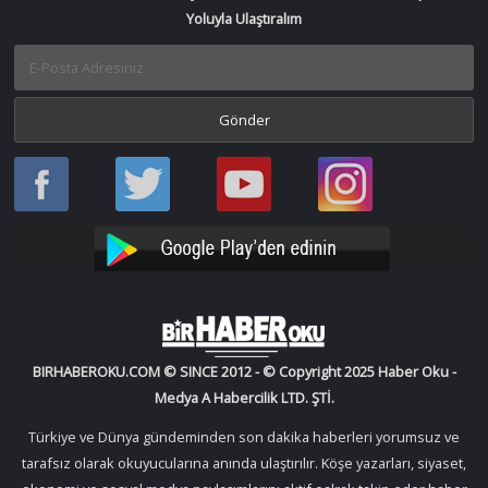
Yoluyla Ulaştıralım
Haber
Haber
Bir
Bir
Oku
Oku
Haber
Haber
Facebook
Twitter
Oku
Oku
YouTube
Instagram
BIRHABEROKU.COM © SINCE 2012 - © Copyright 2025 Haber Oku -
Medya A Habercilik LTD. ŞTİ.
Türkiye ve Dünya gündeminden son dakika haberleri yorumsuz ve
tarafsız olarak okuyucularına anında ulaştırılır. Köşe yazarları, siyaset,