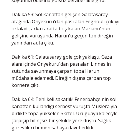
soyunma odasına golsüz beraberlikle girdi.
Dakika 53: Sol kanattan gelişen Galatasaray
atağında Onyekuru'dan pası alan Feghouli çok iyi
ortaladı, arka tarafta boş kalan Mariano'nun
gelişine vuruşunda Harun'u geçen top direğin
yanından auta çıktı.
Dakika 61: Galatasaray gole çok yaklaştı. Ceza
alanı içinde Onyekuru'dan pası alan Linnes'in
şutunda savunmaya çarpan topa Harun
müdahale edemedi. Direğin dışına çarpan top
kornere çıktı.
Dakika 64: Tehlikeli sakatlık! Fenerbahçe'nin sol
kanattan kullandığı serbest vuruşta Muslera'yla
birlikte topa yükselen Skrtel, Uruguaylı kaleciyle
çarpışıp bilinçsiz bir şekilde yere düştü. Sağlık
görevlileri hemen sahaya davet edildi.