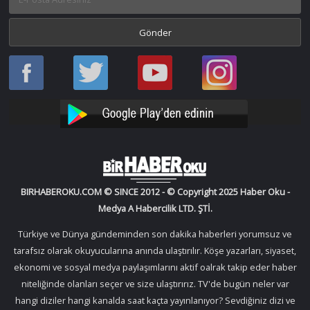
Haber
Haber
Bir
Bir
Oku
Oku
Haber
Haber
Facebook
Twitter
Oku
Oku
YouTube
Instagram
BIRHABEROKU.COM © SINCE 2012 - © Copyright 2025 Haber Oku -
Medya A Habercilik LTD. ŞTİ.
Türkiye ve Dünya gündeminden son dakika haberleri yorumsuz ve
tarafsız olarak okuyucularına anında ulaştırılır. Köşe yazarları, siyaset,
ekonomi ve sosyal medya paylaşımlarını aktif oalrak takip eder haber
niteliğinde olanları seçer ve size ulaştırırız. TV'de bugün neler var
hangi diziler hangi kanalda saat kaçta yayınlanıyor? Sevdiğiniz dizi ve