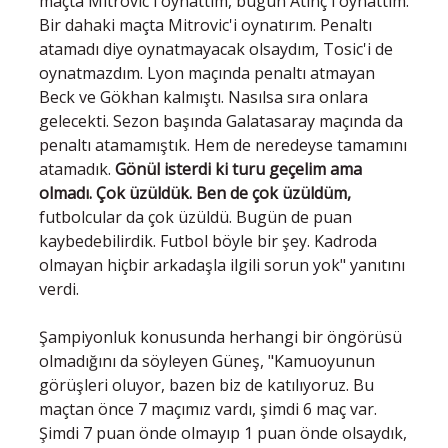
maçta Mitrovic'i oynattım, bugün Atınç'ı oynattım.
Bir dahaki maçta Mitrovic'i oynatırım. Penaltı
atamadı diye oynatmayacak olsaydım, Tosic'i de
oynatmazdım. Lyon maçında penaltı atmayan
Beck ve Gökhan kalmıştı. Nasılsa sıra onlara
gelecekti. Sezon başında Galatasaray maçında da
penaltı atamamıştık. Hem de neredeyse tamamını
atamadık.
Gönül isterdi ki turu geçelim ama
olmadı. Çok üzüldük. Ben de çok üzüldüm,
futbolcular da çok üzüldü. Bugün de puan
kaybedebilirdik. Futbol böyle bir şey. Kadroda
olmayan hiçbir arkadaşla ilgili sorun yok" yanıtını
verdi.
Şampiyonluk konusunda herhangi bir öngörüsü
olmadığını da söyleyen Güneş, "Kamuoyunun
görüşleri oluyor, bazen biz de katılıyoruz. Bu
maçtan önce 7 maçımız vardı, şimdi 6 maç var.
Şimdi 7 puan önde olmayıp 1 puan önde olsaydık,