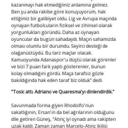
kazanmayı hak etmediğimiz anlamına gelmez.
Ben şu anda rakibe göre konuşuyorum, hak
ettiğimiz bir galibiyet oldu. Lig ve Avrupa maçında
oynayan futbolcuların fiziksel ve zihinsel olarak
yorgunlukları göründü. Daha az oynayan
oyuncular da bugün sahadaydı. Maçın sahamızda
olması olumlu bir durumdu. Seyirci desteği de
olağanüstüydü. Bu tarz maçlar olacak.
Kamuoyunda Adanaspor'u düştü olarak görenler
ve bizi 7 puan fark yaptı gösterenler, bunun
kolay olmadığını gördü. Maça tarafsız gözle
bakıldığında hak eden taraf biz olduk" dedi.
"Tosic attı. Adriano ve Quaresma'yı dinlendirdik."
Savunmada forma giyen Rhodolfo'nun
sakatlığının, Ersan'ın da bel ağrılarının olduğunu
dile getiren Güneş, "Atınç iyi oynadı ama rakipten
uzak kaldı. Zaman zaman Marcelo-Atınç ikilisi