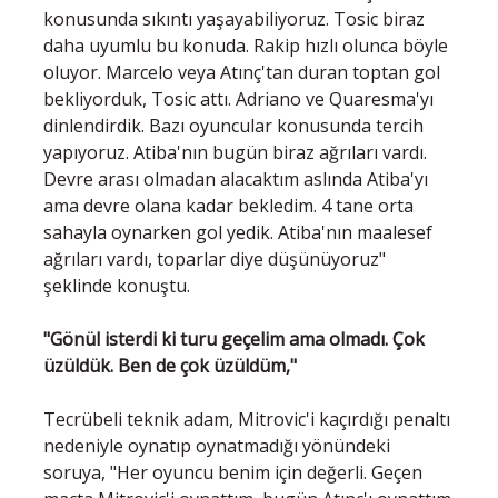
konusunda sıkıntı yaşayabiliyoruz. Tosic biraz
daha uyumlu bu konuda. Rakip hızlı olunca böyle
oluyor. Marcelo veya Atınç'tan duran toptan gol
bekliyorduk, Tosic attı. Adriano ve Quaresma'yı
dinlendirdik. Bazı oyuncular konusunda tercih
yapıyoruz. Atiba'nın bugün biraz ağrıları vardı.
Devre arası olmadan alacaktım aslında Atiba'yı
ama devre olana kadar bekledim. 4 tane orta
sahayla oynarken gol yedik. Atiba'nın maalesef
ağrıları vardı, toparlar diye düşünüyoruz"
şeklinde konuştu.
"Gönül isterdi ki turu geçelim ama olmadı. Çok
üzüldük. Ben de çok üzüldüm,"
Tecrübeli teknik adam, Mitrovic'i kaçırdığı penaltı
nedeniyle oynatıp oynatmadığı yönündeki
soruya, "Her oyuncu benim için değerli. Geçen