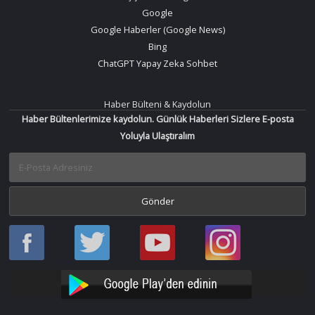
Google
Google Haberler (Google News)
Bing
ChatGPT Yapay Zeka Sohbet
Haber Bülteni & Kaydolun
Haber Bültenlerimize kaydolun. Günlük Haberleri Sizlere E-posta
Yoluyla Ulaştıralım
Haber
Haber
Bir
Bir
Oku
Oku
Haber
Haber
Facebook
Twitter
Oku
Oku
YouTube
Instagram