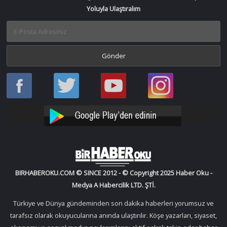
Yoluyla Ulaştıralım
Haber
Haber
Bir
Bir
Oku
Oku
Haber
Haber
Facebook
Twitter
Oku
Oku
YouTube
Instagram
BIRHABEROKU.COM © SINCE 2012 - © Copyright 2025 Haber Oku -
Medya A Habercilik LTD. ŞTİ.
Türkiye ve Dünya gündeminden son dakika haberleri yorumsuz ve
tarafsız olarak okuyucularına anında ulaştırılır. Köşe yazarları, siyaset,