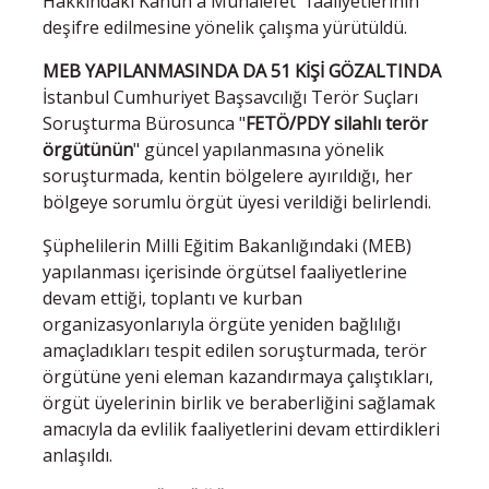
Hakkındaki Kanun'a Muhalefet" faaliyetlerinin
deşifre edilmesine yönelik çalışma yürütüldü.
MEB YAPILANMASINDA DA 51 KİŞİ GÖZALTINDA
İstanbul Cumhuriyet Başsavcılığı Terör Suçları
Soruşturma Bürosunca "
FETÖ/PDY silahlı terör
örgütünün
" güncel yapılanmasına yönelik
soruşturmada, kentin bölgelere ayırıldığı, her
bölgeye sorumlu örgüt üyesi verildiği belirlendi.
Şüphelilerin Milli Eğitim Bakanlığındaki (MEB)
yapılanması içerisinde örgütsel faaliyetlerine
devam ettiği, toplantı ve kurban
organizasyonlarıyla örgüte yeniden bağlılığı
amaçladıkları tespit edilen soruşturmada, terör
örgütüne yeni eleman kazandırmaya çalıştıkları,
örgüt üyelerinin birlik ve beraberliğini sağlamak
amacıyla da evlilik faaliyetlerini devam ettirdikleri
anlaşıldı.