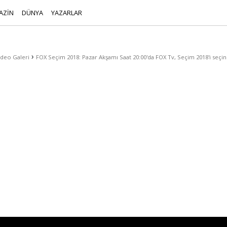
AZİN
DÜNYA
YAZARLAR
›
ideo Galeri
FOX Seçim 2018: Pazar Akşamı Saat 20:00'da FOX Tv, Seçim 2018'i seçin