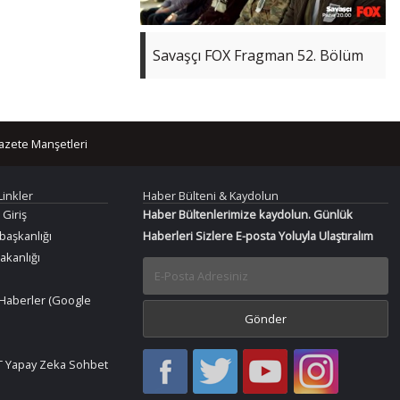
Savaşçı FOX Fragman 52. Bölüm
azete Manşetleri
Linkler
Haber Bülteni & Kaydolun
 Giriş
Haber Bültenlerimize kaydolun. Günlük
aşkanlığı
Haberleri Sizlere E-posta Yoluyla Ulaştıralım
Bakanlığı
Haberler (Google
Haber
Haber
Bir
Bir
 Yapay Zeka Sohbet
Oku
Oku
Haber
Haber