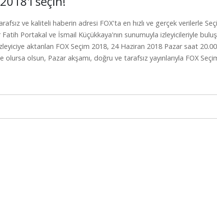
2018'i seçin!
tarafsız ve kaliteli haberin adresi FOX'ta en hızlı ve gerçek verilerle S
 Fatih Portakal ve İsmail Küçükkaya'nın sunumuyla izleyicileriyle buluşu
izleyiciye aktarılan FOX Seçim 2018, 24 Haziran 2018 Pazar saat 20.00
e olursa olsun, Pazar akşamı, doğru ve tarafsız yayınlarıyla FOX Seçim