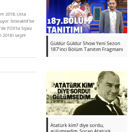
eçim 2018; Usta
yor. İnteraktif bir
'de FOX'ta Siyasi
 2018'i seçin!
Güldür Güldür Show Yeni Sezon
187'inci Bölüm Tanıtım Fragmanı
Atatürk kim? diye sordu,
gülümsedim. Soran Atatürk,