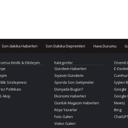
Son dakika Haberleri
Son Dakika Depremleri
Hava Durumu
G
rumsa Kimlik & Etkileşim
Kategoriler
Önemli 
nye
Gündem Haberleri
E-Devlet
tişim
Siyaset Gündemi
Cumhurb
lilik Sözleşmesi
Sporda Son Gelişmeler
İçişleri 
ez Politikası
Dünyada Bugün?
Google
 Akışı
Ekonomi Haberleri
Google 
Günlük Magazin Haberleri
News)
Köşe Yazarlar
Bing
Foto Galeri
ChatGPT
Video Galeri