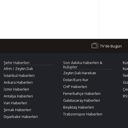
TV'de Bugün
Şehir Haberleri
Son dakika Haberleri &
Ku
Kulüpler
Afrin / Zeytin Dalı
Kü
Zeytin Dalı Harekatı
İstanbul Haberleri
İle
Dolar/Euro Kur
Ankara Haberleri
Giz
CHP Haberleri
İzmir Haberleri
Çer
Fenerbahçe Haberleri
Antalya Haberleri
RSS
Galatasaray Haberleri
Van Haberleri
Beşiktaş Haberleri
Şırnak Haberleri
Trabzonspor Haberleri
Diyarbakır Haberleri