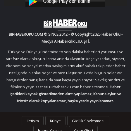
YouTube
Instagram
BIRHABEROKU.COM © SINCE 2012 - © Copyright 2025 Haber Oku -
Medya A Habercilik LTD. ŞTİ.
Türkiye ve Dünya gündeminden son dakika haberleri yorumsuz ve
tarafsız olarak okuyucularına anında ulaştırılır. Köşe yazarları, siyaset,
ekonomi ve sosyal medya paylaşımlarını aktif oalrak takip eder haber
niteliğinde olanları seçer ve size ulaştırırız. TV'de bugün neler var
hangi diziler hangi kanalda saat kaçta yayınlanıyor? Sevdiğiniz dizi ve
filmlerin yayın saatleri Birhaberoku.com haber sitesinde.
Haber
içerikleri kaynak gösterilmeden alıntı yapılamaz, Kanuna aykırı ve
izinsiz olarak kopyalanamaz, başka yerde yayınlanamaz.
İletişim
Künye
Gizlilik Sözleşmesi
Haber Yazılımı
Yazar Girişi