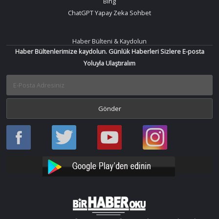
Bing
ChatGPT Yapay Zeka Sohbet
Haber Bülteni & Kaydolun
Haber Bültenlerimize kaydolun. Günlük Haberleri Sizlere E-posta
Yoluyla Ulaştıralım
Haber
Haber
Bir
Bir
Oku
Oku
Haber
Haber
Facebook
Twitter
Oku
Oku
YouTube
Instagram