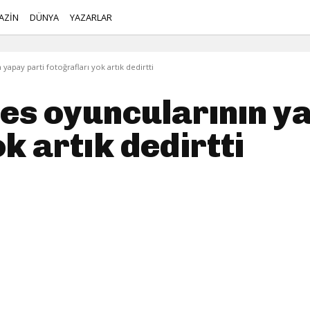
AZİN
DÜNYA
YAZARLAR
apay parti fotoğrafları yok artık dedirtti
es oyuncularının ya
k artık dedirtti