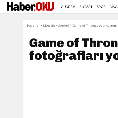
GÜNDEM
SİYASET
SPOR
MAG
›
›
Haberler
Magazin Haberleri
Game of Thrones oyuncularının y
Game of Thron
fotoğrafları yo