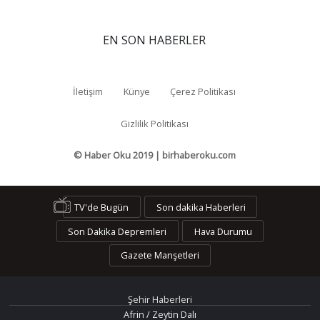
EN SON HABERLER
İletişim
Künye
Çerez Politikası
Gizlilik Politikası
© Haber Oku 2019 | birhaberoku.com
TV'de Bugün
Son dakika Haberleri
Son Dakika Depremleri
Hava Durumu
Gazete Manşetleri
Şehir Haberleri
Afrin / Zeytin Dalı