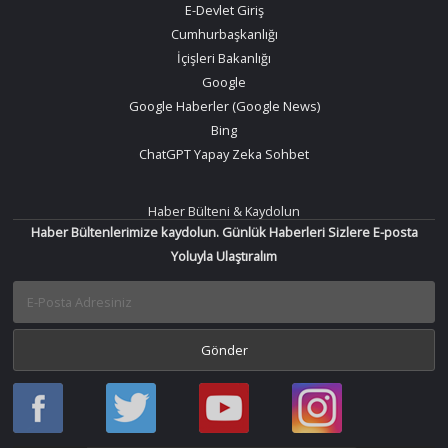
E-Devlet Giriş
Cumhurbaşkanlığı
İçişleri Bakanlığı
Google
Google Haberler (Google News)
Bing
ChatGPT Yapay Zeka Sohbet
Haber Bülteni & Kaydolun
Haber Bültenlerimize kaydolun. Günlük Haberleri Sizlere E-posta
Yoluyla Ulaştıralım
Haber
Haber
Bir
Bir
Oku
Oku
Haber
Haber
Facebook
Twitter
Oku
Oku