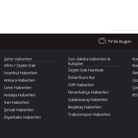
TV'de Bugün
Şehir Haberleri
Son dakika Haberleri &
Ku
Kulüpler
Afrin / Zeytin Dalı
Kü
Zeytin Dalı Harekatı
İstanbul Haberleri
İle
Dolar/Euro Kur
Ankara Haberleri
Giz
CHP Haberleri
İzmir Haberleri
Çer
Fenerbahçe Haberleri
Antalya Haberleri
RSS
Galatasaray Haberleri
Van Haberleri
Beşiktaş Haberleri
Şırnak Haberleri
Trabzonspor Haberleri
Diyarbakır Haberleri