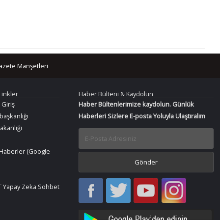
azete Manşetleri
Linkler
Haber Bülteni & Kaydolun
 Giriş
Haber Bültenlerimize kaydolun. Günlük
aşkanlığı
Haberleri Sizlere E-posta Yoluyla Ulaştıralım
Bakanlığı
Haberler (Google
Haber
Haber
Bir
Bir
 Yapay Zeka Sohbet
Oku
Oku
Haber
Haber
Facebook
Twitter
Oku
Oku
YouTube
Instagram