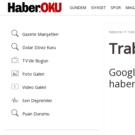
GÜNDEM
SİYASET
SPOR
MAG
›
Haberler
Trab
Gazete Manşetleri
Tra
Dolar Döviz Kuru
TV'de Bugün
Goog
Foto Galeri
haberl
Video Galeri
Son Depremler
Puan Durumu