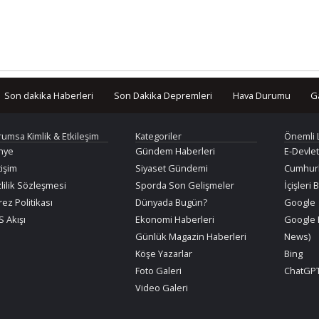
Son dakika Haberleri
Son Dakika Depremleri
Hava Durumu
G
rumsa Kimlik & Etkileşim
Kategoriler
Önemli 
nye
Gündem Haberleri
E-Devlet
tişim
Siyaset Gündemi
Cumhurb
lilik Sözleşmesi
Sporda Son Gelişmeler
İçişleri 
ez Politikası
Dünyada Bugün?
Google
 Akışı
Ekonomi Haberleri
Google 
Günlük Magazin Haberleri
News)
Köşe Yazarlar
Bing
Foto Galeri
ChatGPT
Video Galeri