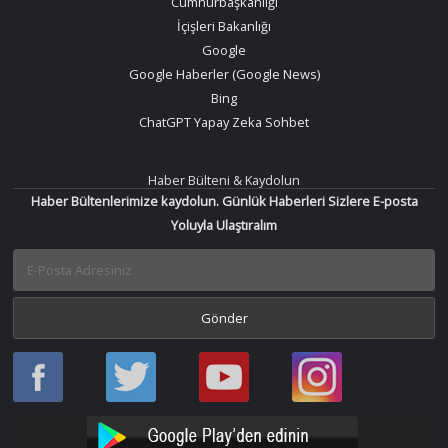
Cumhurbaşkanlığı
İçişleri Bakanlığı
Google
Google Haberler (Google News)
Bing
ChatGPT Yapay Zeka Sohbet
Haber Bülteni & Kaydolun
Haber Bültenlerimize kaydolun. Günlük Haberleri Sizlere E-posta
Yoluyla Ulaştıralım
Haber
Haber
Bir
Bir
Oku
Oku
Haber
Haber
Facebook
Twitter
Oku
Oku
YouTube
Instagram