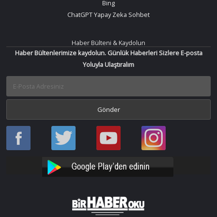
Bing
ChatGPT Yapay Zeka Sohbet
Haber Bülteni & Kaydolun
Haber Bültenlerimize kaydolun. Günlük Haberleri Sizlere E-posta
Yoluyla Ulaştıralım
Haber
Haber
Bir
Bir
Oku
Oku
Haber
Haber
Facebook
Twitter
Oku
Oku
YouTube
Instagram