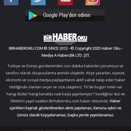
Oku
Oku
Haber
Haber
Facebook
Twitter
Oku
Oku
YouTube
Instagram
BIRHABEROKU.COM © SINCE 2012 - © Copyright 2025 Haber Oku -
Medya A Habercilik LTD. ŞTİ.
Türkiye ve Dünya gündeminden son dakika haberleri yorumsuz ve
tarafsız olarak okuyucularına anında ulaştırılır. Köşe yazarları, siyaset,
ekonomi ve sosyal medya paylaşımlarını aktif oalrak takip eder haber
niteliğinde olanları seçer ve size ulaştırırız. TV'de bugün neler var
hangi diziler hangi kanalda saat kaçta yayınlanıyor? Sevdiğiniz dizi ve
filmlerin yayın saatleri Birhaberoku.com haber sitesinde.
Haber
içerikleri kaynak gösterilmeden alıntı yapılamaz, Kanuna aykırı ve
izinsiz olarak kopyalanamaz, başka yerde yayınlanamaz.