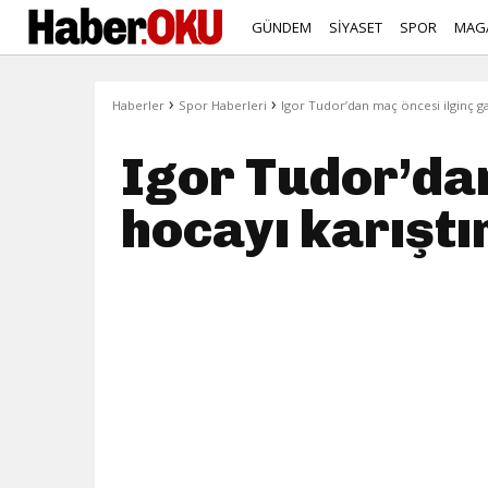
GÜNDEM
SİYASET
SPOR
MAG
›
›
Haberler
Spor Haberleri
Igor Tudor’dan maç öncesi ilginç gaf
Igor Tudor’dan
hocayı karıştı