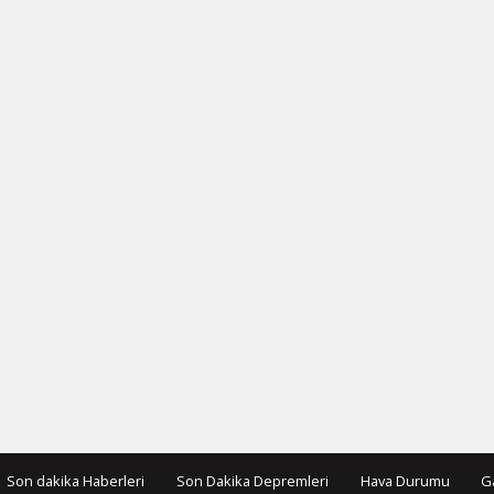
Son dakika Haberleri
Son Dakika Depremleri
Hava Durumu
G