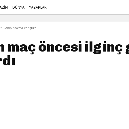
AZİN
DÜNYA
YAZARLAR
: Rakip hocayı karıştırdı
 maç öncesi ilginç 
rdı