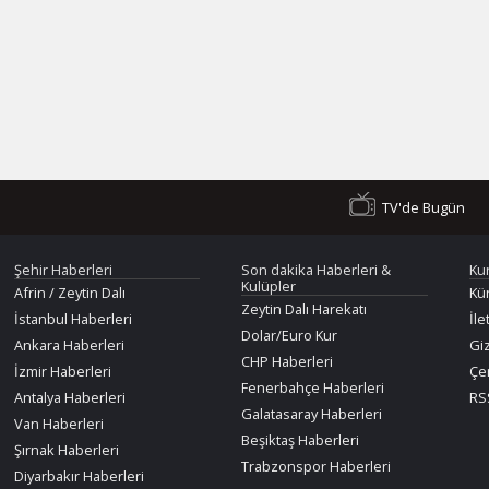
TV'de Bugün
Şehir Haberleri
Son dakika Haberleri &
Ku
Kulüpler
Afrin / Zeytin Dalı
Kü
Zeytin Dalı Harekatı
İstanbul Haberleri
İle
Dolar/Euro Kur
Ankara Haberleri
Giz
CHP Haberleri
İzmir Haberleri
Çer
Fenerbahçe Haberleri
Antalya Haberleri
RSS
Galatasaray Haberleri
Van Haberleri
Beşiktaş Haberleri
Şırnak Haberleri
Trabzonspor Haberleri
Diyarbakır Haberleri