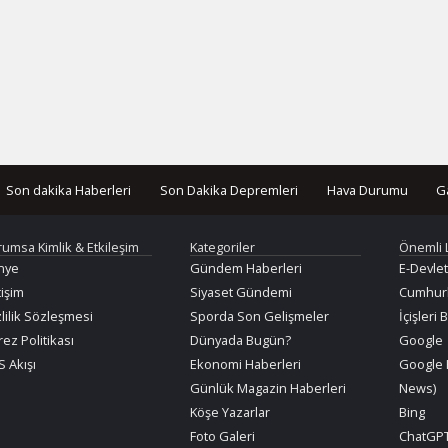
Son dakika Haberleri
Son Dakika Depremleri
Hava Durumu
G
rumsa Kimlik & Etkileşim
Kategoriler
Önemli 
nye
Gündem Haberleri
E-Devlet
tişim
Siyaset Gündemi
Cumhurb
lilik Sözleşmesi
Sporda Son Gelişmeler
İçişleri 
ez Politikası
Dünyada Bugün?
Google
 Akışı
Ekonomi Haberleri
Google 
Günlük Magazin Haberleri
News)
Köşe Yazarlar
Bing
Foto Galeri
ChatGPT