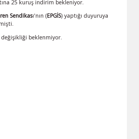
atına 25 kuruş indirim bekleniyor.
eren Sendikas
ı'nın (
EPGİS
) yaptığı duyuruya
mişti.
 değişikliği beklenmiyor.