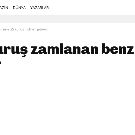
AZİN
DÜNYA
YAZARLAR
nzine 25 kuruş indirim geliyor
kuruş zamlanan benz
r