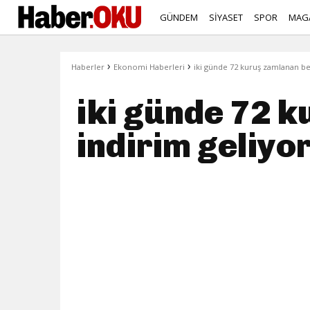
GÜNDEM
SİYASET
SPOR
MAG
›
›
Haberler
Ekonomi Haberleri
iki günde 72 kuruş zamlanan be
iki günde 72 
indirim geliyo