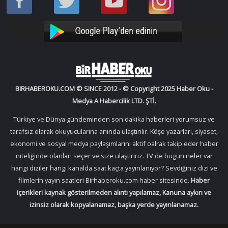
Oku
Oku
Haber
Haber
Facebook
Twitter
Oku
Oku
YouTube
Instagram
BIRHABEROKU.COM © SINCE 2012 - © Copyright 2025 Haber Oku -
Medya A Habercilik LTD. ŞTİ.
Türkiye ve Dünya gündeminden son dakika haberleri yorumsuz ve
tarafsız olarak okuyucularına anında ulaştırılır. Köşe yazarları, siyaset,
ekonomi ve sosyal medya paylaşımlarını aktif oalrak takip eder haber
niteliğinde olanları seçer ve size ulaştırırız. TV'de bugün neler var
hangi diziler hangi kanalda saat kaçta yayınlanıyor? Sevdiğiniz dizi ve
filmlerin yayın saatleri Birhaberoku.com haber sitesinde.
Haber
içerikleri kaynak gösterilmeden alıntı yapılamaz, Kanuna aykırı ve
izinsiz olarak kopyalanamaz, başka yerde yayınlanamaz.