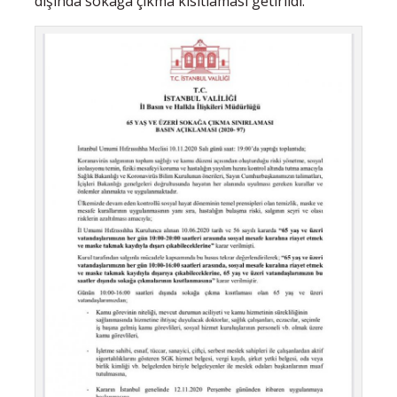
dışında sokağa çıkma kısıtlaması getirildi.