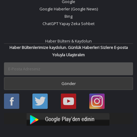
Google
Google Haberler (Google News)
Bing
ChatGPT Yapay Zeka Sohbet
Haber Bülteni & Kaydolun
Haber Bültenlerimize kaydolun. Günlük Haberleri Sizlere E-posta
Yoluyla Ulaştıralım
Haber
Haber
Bir
Bir
Oku
Oku
Haber
Haber
Facebook
Twitter
Oku
Oku
YouTube
Instagram