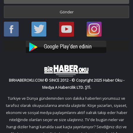
Haber
Haber
Bir
Bir
Oku
Oku
Haber
Haber
Facebook
Twitter
Oku
Oku
YouTube
Instagram
BIRHABEROKU.COM © SINCE 2012 - © Copyright 2025 Haber Oku -
Medya A Habercilik LTD. ŞTİ.
Türkiye ve Dünya gündeminden son dakika haberleri yorumsuz ve
tarafsız olarak okuyucularına anında ulaştırılır. Köşe yazarları, siyaset,
ekonomi ve sosyal medya paylaşımlarını aktif oalrak takip eder haber
niteliğinde olanları seçer ve size ulaştırırız. TV'de bugün neler var
hangi diziler hangi kanalda saat kaçta yayınlanıyor? Sevdiğiniz dizi ve