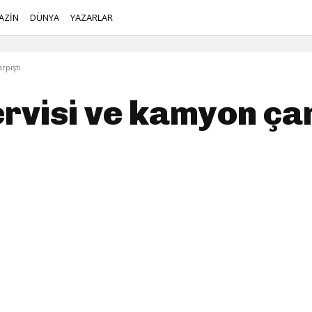
AZİN
DÜNYA
YAZARLAR
rpıştı
servisi ve kamyon ça