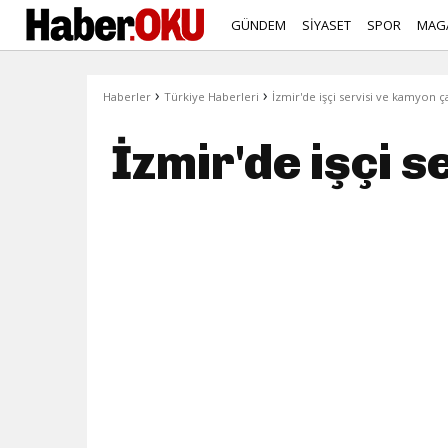
GÜNDEM
SİYASET
SPOR
MAG
›
›
Haberler
Türkiye Haberleri
İzmir'de işçi servisi ve kamyon ça
İzmir'de işçi 