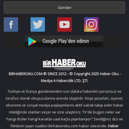
Haber
Haber
Bir
Bir
Oku
Oku
Haber
Haber
Facebook
Twitter
Oku
Oku
YouTube
Instagram
BIRHABEROKU.COM © SINCE 2012 - © Copyright 2025 Haber Oku -
Medya A Habercilik LTD. ŞTİ.
Türkiye ve Dünya gündeminden son dakika haberleri yorumsuz ve
tarafsız olarak okuyucularına anında ulaştırılır. Köşe yazarları, siyaset,
ekonomi ve sosyal medya paylaşımlarını aktif oalrak takip eder haber
niteliğinde olanları seçer ve size ulaştırırız. TV'de bugün neler var
hangi diziler hangi kanalda saat kaçta yayınlanıyor? Sevdiğiniz dizi ve
filmlerin yayın saatleri Birhaberoku.com haber sitesinde.
Haber