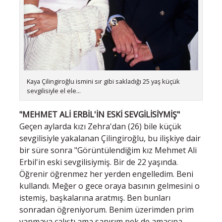
Kaya Çilingiroğlu ismini sır gibi sakladığı 25 yaş küçük
sevgilisiyle el ele...
"MEHMET ALİ ERBİL'İN ESKİ SEVGİLİSİYMİŞ"
Geçen aylarda kızı Zehra'dan (26) bile küçük
sevgilisiyle yakalanan Çilingiroğlu, bu ilişkiye dair
bir süre sonra "Görüntülendiğim kız Mehmet Ali
Erbil'in eski sevgilisiymiş. Bir de 22 yaşında.
Öğrenir öğrenmez her yerden engelledim. Beni
kullandı. Meğer o gece oraya basının gelmesini o
istemiş, başkalarına aratmış. Ben bunları
sonradan öğreniyorum. Benim üzerimden prim
yapmaya çalıştı ama sanırım pek de amacına