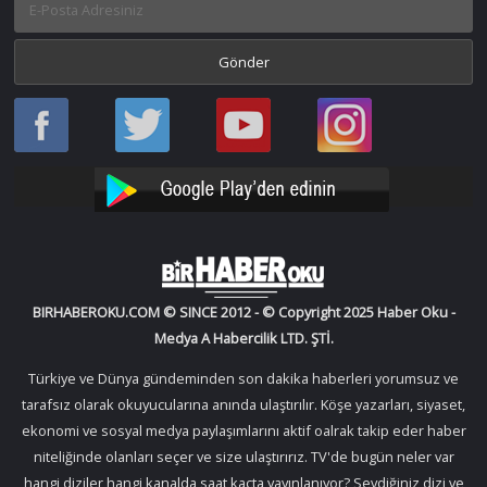
Haber
Haber
Bir
Bir
Oku
Oku
Haber
Haber
Facebook
Twitter
Oku
Oku
YouTube
Instagram
BIRHABEROKU.COM © SINCE 2012 - © Copyright 2025 Haber Oku -
Medya A Habercilik LTD. ŞTİ.
Türkiye ve Dünya gündeminden son dakika haberleri yorumsuz ve
tarafsız olarak okuyucularına anında ulaştırılır. Köşe yazarları, siyaset,
ekonomi ve sosyal medya paylaşımlarını aktif oalrak takip eder haber
niteliğinde olanları seçer ve size ulaştırırız. TV'de bugün neler var
hangi diziler hangi kanalda saat kaçta yayınlanıyor? Sevdiğiniz dizi ve