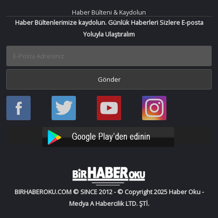
Haber Bülteni & Kaydolun
Haber Bültenlerimize kaydolun. Günlük Haberleri Sizlere E-posta
Yoluyla Ulaştıralım
Haber
Haber
Bir
Bir
Oku
Oku
Haber
Haber
Facebook
Twitter
Oku
Oku
YouTube
Instagram
BIRHABEROKU.COM © SINCE 2012 - © Copyright 2025 Haber Oku -
Medya A Habercilik LTD. ŞTİ.